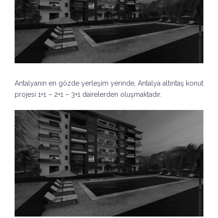
Antalyanın en gözde yerleşim yerinde, Antalya altıntaş konut
projesi 1+1 – 2+1 – 3+1 dairelerden oluşmaktadır.