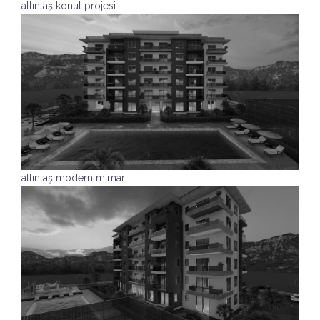
altıntaş konut projesi
altıntaş modern mimari