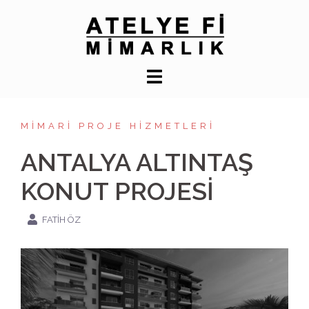
İçeriğe
atla
MIMARI PROJE HIZMETLERI
ANTALYA ALTINTAŞ
KONUT PROJESİ
FATIH ÖZ