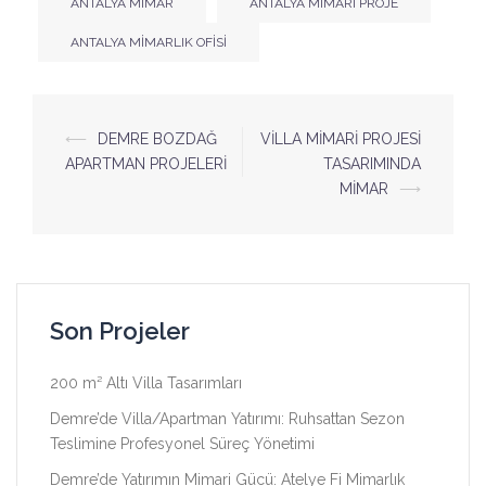
ANTALYA MİMAR
ANTALYA MIMARI PROJE
ANTALYA MIMARLIK OFISI
Yazı
⟵
DEMRE BOZDAĞ
VİLLA MİMARİ PROJESİ
APARTMAN PROJELERİ
TASARIMINDA
dolaşımı
MİMAR
⟶
Son Projeler
200 m² Altı Villa Tasarımları
Demre’de Villa/Apartman Yatırımı: Ruhsattan Sezon
Teslimine Profesyonel Süreç Yönetimi
Demre’de Yatırımın Mimari Gücü: Atelye Fi Mimarlık